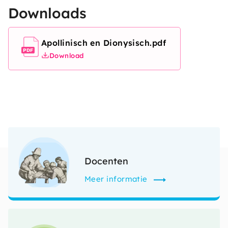
Downloads
Apollinisch en Dionysisch.pdf
Document
PDF
Download
Afbeelding
Docenten
Meer informatie