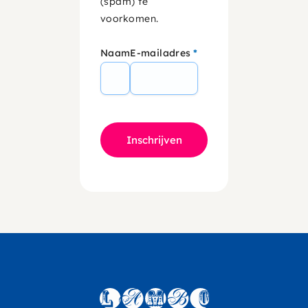
(spam) te
voorkomen.
Naam
E-mailadres