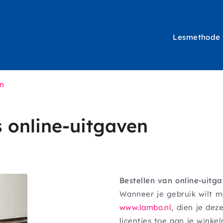
Lesmethode
Hoofdna
en
s online-uitgaven
Bestellen van online-uitg
Wanneer je gebruik wilt m
www.lambo.nl
, dien je dez
licenties toe aan je winke