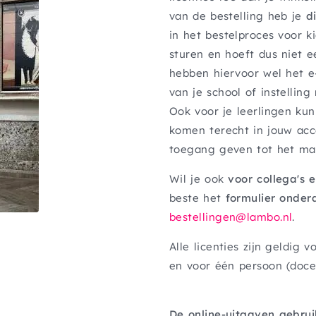
van de bestelling heb je
d
in het bestelproces voor k
sturen en hoeft dus niet e
hebben hiervoor wel het e-
van je school of instelling
Ook voor je leerlingen kun
komen terecht in jouw acco
toegang geven tot het mat
Wil je ook
voor collega's 
beste het
formulier onder
bestellingen@lambo.nl
.
Alle licenties zijn geldig 
en voor één persoon (docen
De online-uitgaven gebru