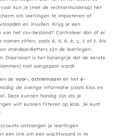
ervoor kun je (met de rechtermuisknop) het
scherm om leerlingen te importeren of
nloaden en invullen. Krijg je een
 van het csv-bestand? Controleer dan of er
amen zitten, zoals ë, ö, é, è, ç, ć of š. Als
oor standaardletters zijn de leerlingen
. Daarnaast is het belangrijk dat de eerste
kolommen) niet aangepast wordt.
leen de
voor-, achternaam
en het
e-
nodig; de overige informatie (zoals klas en
l. Deze kunnen handig zijn als je
ingen wilt kunnen filteren op klas. Je kunt
.
ccounts ontvangen je leerlingen
et een link om een wachtwoord in te