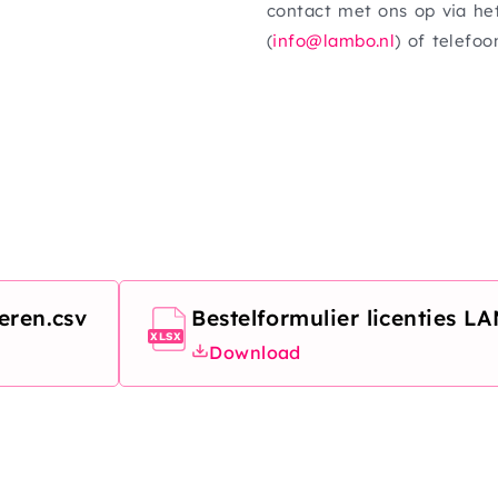
contact met ons op via h
(
info@lambo.nl
) of telefoo
eren.csv
Bestelformulier licenties L
Document
XLSX
Download