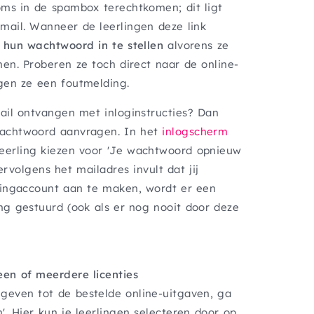
oms in de spambox terechtkomen; dit ligt
mail. Wanneer de leerlingen deze link
 hun wachtwoord in te stellen
alvorens ze
nen. Proberen ze toch direct naar de online-
jgen ze een foutmelding.
mail ontvangen met inloginstructies? Dan
wachtwoord aanvragen. In het
inlogscherm
eerling kiezen voor 'Je wachtwoord opnieuw
vervolgens het mailadres invult dat jij
lingaccount aan te maken, wordt er een
ng gestuurd (ook als er nog nooit door deze
en of meerdere licenties
geven tot de bestelde online-uitgaven, ga
'. Hier kun je leerlingen selecteren door op