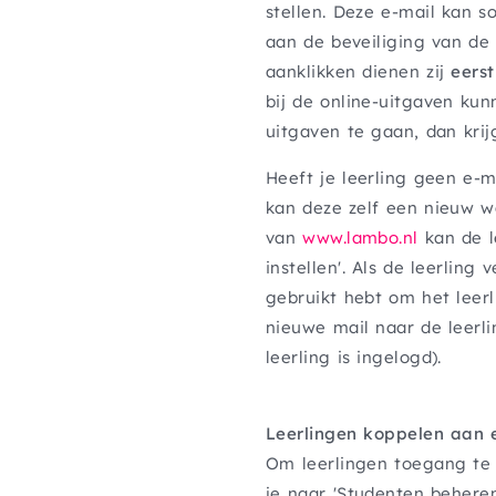
stellen. Deze e-mail kan s
aan de beveiliging van de 
aanklikken dienen zij
eerst
bij de online-uitgaven kun
uitgaven te gaan, dan kri
Heeft je leerling geen e-
kan deze zelf een nieuw 
van
www.lambo.nl
kan de l
instellen'. Als de leerling 
gebruikt hebt om het leer
nieuwe mail naar de leerli
leerling is ingelogd).
Leerlingen koppelen aan e
Om leerlingen toegang te 
je naar 'Studenten beheren