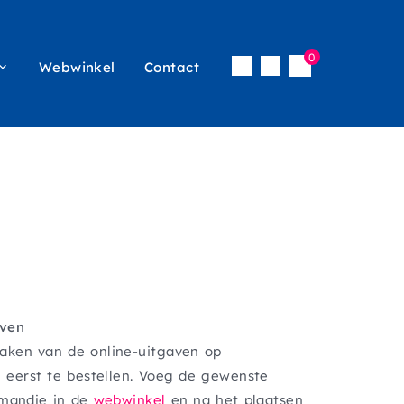
0
Webwinkel
Contact
Inloggen
icon
vigatie
menu
aven
aken van de online-uitgaven op
e eerst te bestellen. Voeg de gewenste
lmandje in de
webwinkel
en na het plaatsen