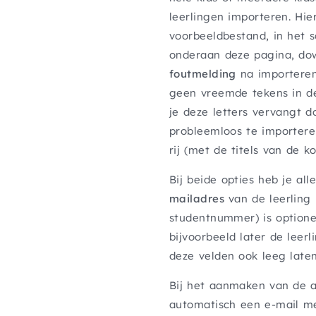
leerlingen importeren. Hi
voorbeeldbestand, in het 
onderaan deze pagina, dow
foutmelding
na importeren
geen vreemde tekens in de n
je deze letters vervangt d
probleemloos te importeren
rij (met de titels van de 
Bij beide opties heb je al
mailadres
van de leerling 
studentnummer) is optionee
bijvoorbeeld later de leerl
deze velden ook leeg laten
Bij het aanmaken van de a
automatisch een e-mail m