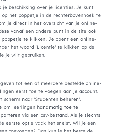
 je beschikking over je licenties. Je kunt
 op het poppetje in de rechterbovenhoek te
m je direct in het overzicht van je online-
deze vanaf een andere punt in de site ook
t poppetje te klikken. Je opent een online-
nder het woord 'Licentie' te klikken op de
ie je wilt gebruiken.
geven tot een of meerdere bestelde online-
rlingen eerst toe te voegen aan je account.
et scherm naar 'Studenten beheren'.
ze om leerlingen
handmatig toe te
importeren
via een csv-bestand. Als je slechts
de eerste optie vaak het snelst. Wil je een
ssen toevoegen? Dan kun je het beste de