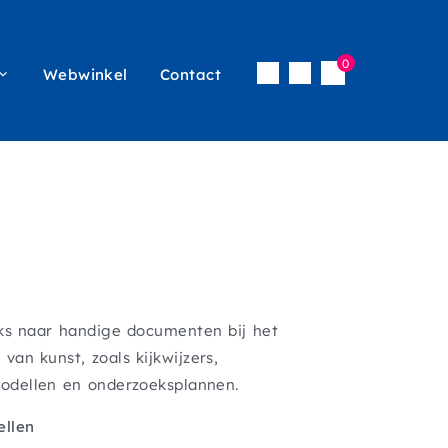
0
Webwinkel
Contact
Inloggen
icon
vigatie
menu
nks naar handige documenten bij het
an kunst, zoals kijkwijzers,
odellen en onderzoeksplannen.
ellen