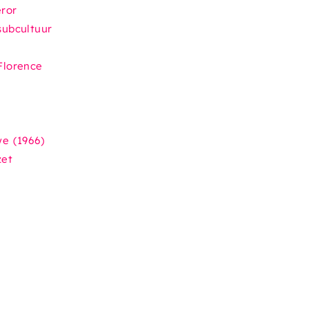
ror
cultuur​​​​
Florence
we
(1966)
zet