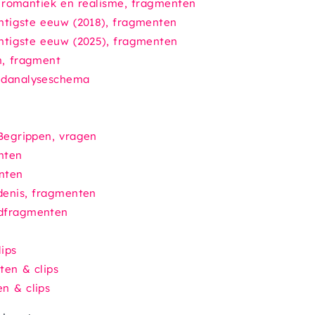
n romantiek en realisme
, fragmenten
intigste eeuw
(2018), fragmenten
intigste eeuw
(2025), fragmenten
n
, fragment
eldanalyseschema
Begrippen
, vragen
nten
nten
denis
, fragmenten
ldfragmenten
ips
ten & clips
n & clips