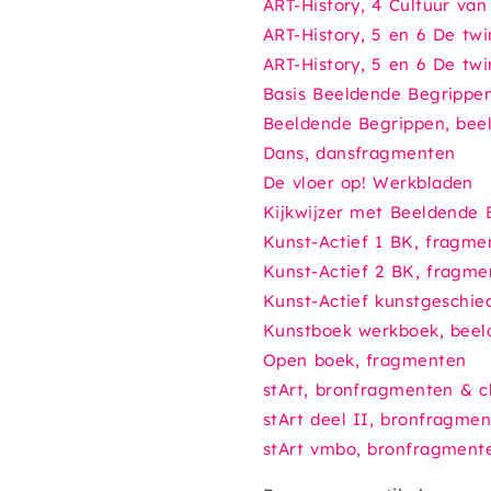
ART-History, 4 Cultuur va
ART-History, 5 en 6 De tw
ART-History, 5 en 6 De tw
Basis Beeldende Begrippe
Beeldende Begrippen
, be
Dans
, dansfragmenten
De vloer op!
Werkbladen
Kijkwijzer met Beeldende 
Kunst-Actief 1 BK
, fragme
Kunst-Actief 2 BK
, fragme
Kunst-Actief kunstgeschie
Kunstboek werkboek
, bee
Open boek
, fragmenten
stArt
, bronfragmenten & cl
stArt deel II
, bronfragmen
stArt vmbo,
bronfragmente