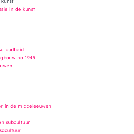
 kunst
sie in de kunst
se oudheid
ingbouw na 1945
euwen
s
ker in de middeleeuwen
een subcultuur
sacultuur