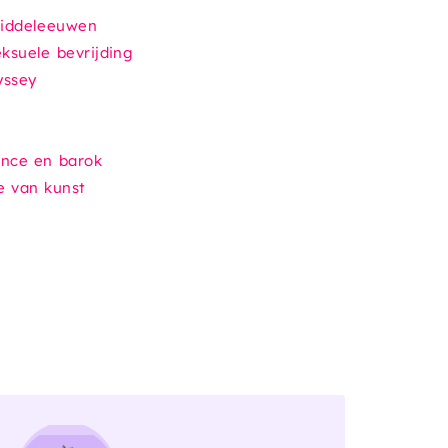
middeleeuwen
ksuele bevrijding
yssey
ance en barok
e van kunst