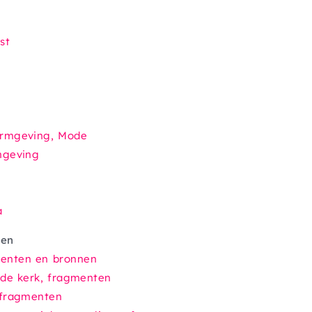
st
vormgeving, Mode
rmgeving
a
ven
menten en bronnen
 de kerk,
fragmenten
 fragmenten