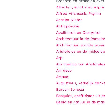
Bronnen en artikelen over
Affecten, emotie en expres
Alfred Hitchcock,
Psycho
Anselm Kiefer
Antroposofie
Apollinisch en Dionysisch
Architectuur in de Romein
Architectuur, sociale won
Aristoteles en de middele
Arp
Ars Poetica
van Aristotele
Art deco
Artaud
Augustinus, kerkelijk den
Baruch Spinoza
Basquiat, graffitister uit 
Beeld en natuur in de mas