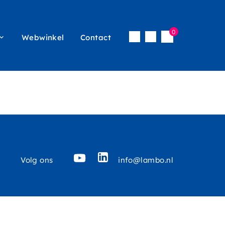
0
Webwinkel
Contact
Inloggen
icon
vigatie
menu
LinkedIN
Volg ons
YouTube
info@lambo.nl