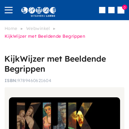
Overslaan
0
Inloggen
en
icon
naar
menu
Menu
de
Home
Webwinkel
inhoud
KijkWijzer met Beeldende Begrippen
Kruimelpad
gaan
KijkWijzer met Beeldende
Begrippen
ISBN
9789460621604
Afbeelding