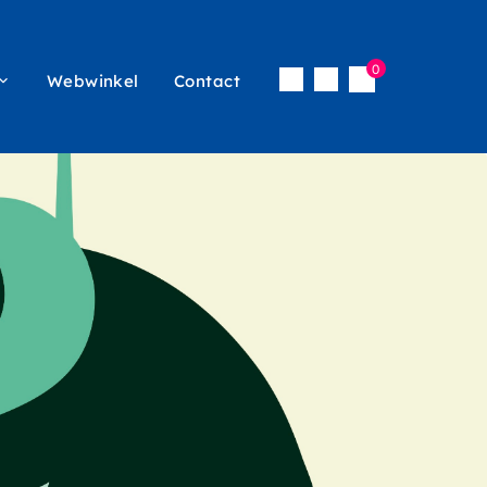
0
Webwinkel
Contact
Inloggen
icon
vigatie
menu