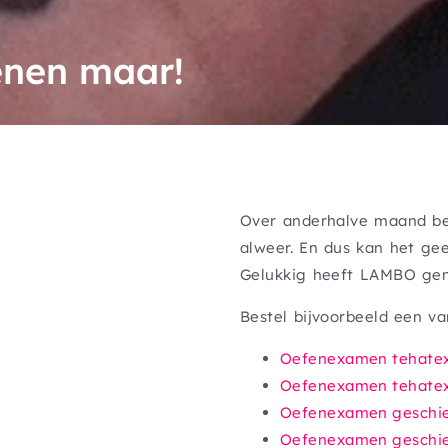
nen maar!
Over anderhalve maand beg
alweer. En dus kan het ge
Gelukkig heeft LAMBO gen
Bestel bijvoorbeeld een v
Oefenexamen tehatex
Oefenexamen tehatex
Oefenexamen geschie
Oefenexamen geschie