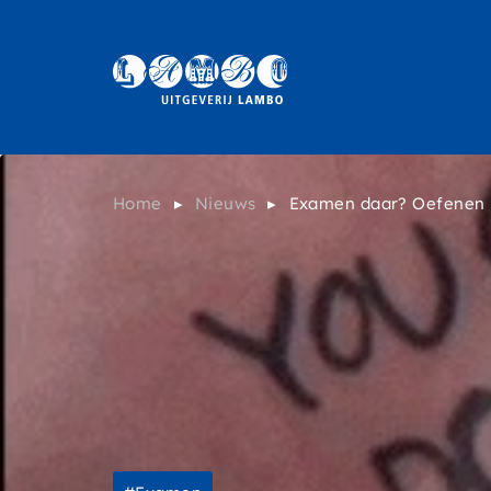
Overslaan
en
naar
Menu
de
inhoud
gaan
Home
Nieuws
Examen daar? Oefenen 
Kruimelpad