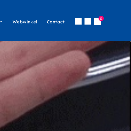
0
Webwinkel
Contact
Inloggen
icon
vigatie
menu